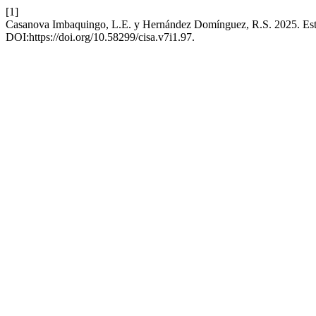
[1]
Casanova Imbaquingo, L.E. y Hernández Domínguez, R.S. 2025. Estrate
DOI:https://doi.org/10.58299/cisa.v7i1.97.