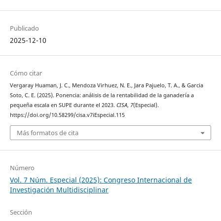
Publicado
2025-12-10
Cómo citar
Vergaray Huaman, J. C., Mendoza Virhuez, N. E., Jara Pajuelo, T. A., & Garcia
Soto, C. E. (2025). Ponencia: análisis de la rentabilidad de la ganadería a
pequeña escala en SUPE durante el 2023.
CISA
,
7
(Especial).
https://doi.org/10.58299/cisa.v7iEspecial.115
Más formatos de cita
Número
Vol. 7 Núm. Especial (2025): Congreso Internacional de
Investigación Multidisciplinar
Sección