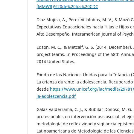
(MMWR)%20de%20los%20CDC
Díaz Mujica, A., Pérez Villalobos, M. V., & Mozó C
Expectativas Educacionales hacia Hijas e Hijos 
Alto Desempeño. Interamerican Journal of Psycho
Edson, M. C., & Metcalf, G. S. (2014, December). 
project teams. In Proceedings of the 58th Annua
2014 United States.
Fondo de las Naciones Unidas para la Infancia (
La crianza durante la adolescencia. Recuperado 
desde
https://www.unicef.org/lac/media/29781/f
la-adolescencia.pdf
Galaz Valderrama, C. J., & Rubilar Donoso, M. G. 
profesionales en intervención psicosocial: el eje
metodología de reflexividad y vigilancia epistem
Latinoamericana de Metodología de las Ciencias S