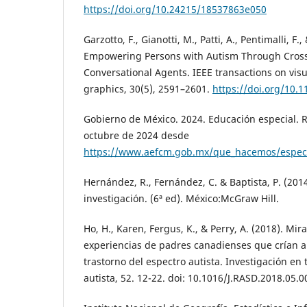
https://doi.org/10.24215/18537863e050
Garzotto, F., Gianotti, M., Patti, A., Pentimalli, F.,
Empowering Persons with Autism Through Cross
Conversational Agents. IEEE transactions on vis
graphics, 30(5), 2591–2601.
https://doi.org/10.
Gobierno de México. 2024. Educación especial. 
octubre de 2024 desde
https://www.aefcm.gob.mx/que_hacemos/especi
Hernández, R., Fernández, C. & Baptista, P. (201
investigación. (6ª ed). México:McGraw Hill.
Ho, H., Karen, Fergus, K., & Perry, A. (2018). Mira
experiencias de padres canadienses que crían a
trastorno del espectro autista. Investigación en 
autista, 52. 12-22. doi: 10.1016/J.RASD.2018.05.0