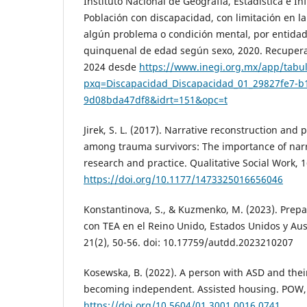
Instituto Nacional de Geografía, Estadística e In
Población con discapacidad, con limitación en la
algún problema o condición mental, por entidad
quinquenal de edad según sexo, 2020. Recupera
2024 desde
https://www.inegi.org.mx/app/tabul
pxq=Discapacidad_Discapacidad_01_29827fe7-b
9d08bda47df8&idrt=151&opc=t
Jirek, S. L. (2017). Narrative reconstruction and
among trauma survivors: The importance of narra
research and practice. Qualitative Social Work, 1
https://doi.org/10.1177/1473325016656046
Konstantinova, S., & Kuzmenko, M. (2023). Prepa
con TEA en el Reino Unido, Estados Unidos y Austr
21(2), 50-56. doi: 10.17759/autdd.2023210207
Kosewska, B. (2022). A person with ASD and their
becoming independent. Assisted housing. POW, 
https://doi.org/10.5604/01.3001.0016.0741