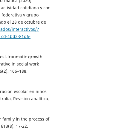
formática (2020).
 actividad cotidiana y con
 federativa y grupo
do el 28 de octubre de
ados/interactivos/?
1cd-4bd2-81d6-
 post-traumatic growth
tive in social work
6(2), 166–188.
ración escolar en niños
alia. Revisión analítica.
 family in the process of
613(8), 17-22.