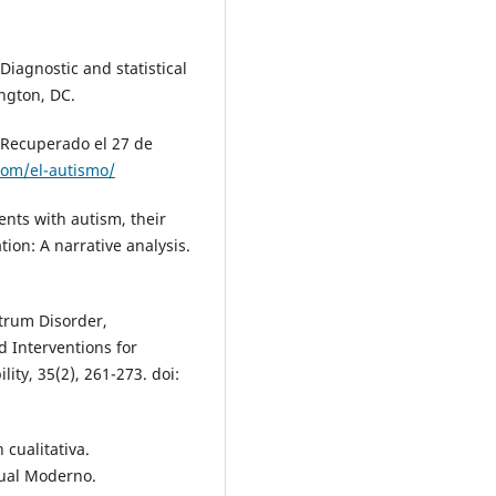
Diagnostic and statistical
ngton, DC.
 Recuperado el 27 de
com/el-autismo/
ents with autism, their
ion: A narrative analysis.
ctrum Disorder,
 Interventions for
ity, 35(2), 261-273. doi:
 cualitativa.
nual Moderno.