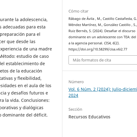
Cómo citar
Rábago de Ávila , M., Castillo Castañeda, G.
durante la adolescencia,
Méndez Martínez, M., González Castillo , S.
es adecuadas para esta
Ruiz Bernés, S. (2024). Desafiar el discurso
 preparación para el
dominante en un adolescente con TEA: del 
ocer que desde las
a la agencia personal.
CISA
,
6
(2).
a experiencia de una madre
https://doi.org/10.58299/cisa.v6i2.77
 Método: estudio de caso
Más formatos de cita
del establecimiento de
retos de la educación
ativas y flexibilidad,
Número
sidades en el aula de los
Vol. 6 Núm. 2 (2024): Julio-dicie
ia y desafíos futuros e
2024
a la vida. Conclusiones:
borativas y dialógicas
Sección
 dominante del déficit.
Recursos Educativos