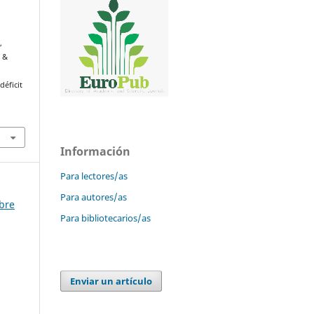
,
, &
déficit
Información
Para lectores/as
Para autores/as
mbre
Para bibliotecarios/as
Enviar un artículo