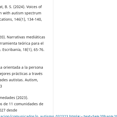
, B. S. (2024). Voices of
en with autism spectrum
cations, 146(1), 134-140,
20). Narrativas mediáticas
rramienta teórica para el
o. Escribanía, 18(1), 65-76.
tica orientada a la persona
ejores prácticas a través
ades autistas. Autism,
63
rmedades (2023).
tos de 11 comunidades de
2027 desde
acion/comunicados/p_autismo_032323.html#:~:text=Se%20han%20