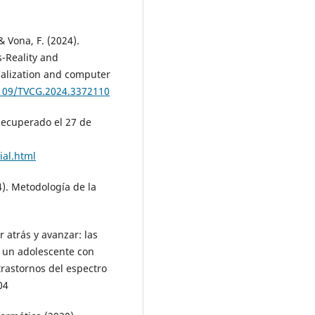
 & Vona, F. (2024).
-Reality and
ualization and computer
1109/TVCG.2024.3372110
Recuperado el 27 de
al.html
4). Metodología de la
r atrás y avanzar: las
 un adolescente con
trastornos del espectro
04