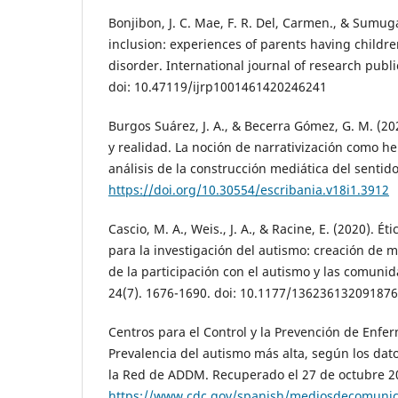
Bonjibon, J. C. Mae, F. R. Del, Carmen., & Sumugat
inclusion: experiences of parents having childr
disorder. International journal of research publi
doi: 10.47119/ijrp1001461420246241
Burgos Suárez, J. A., & Becerra Gómez, G. M. (20
y realidad. La noción de narrativización como he
análisis de la construcción mediática del sentid
https://doi.org/10.30554/escribania.v18i1.3912
Cascio, M. A., Weis., J. A., & Racine, E. (2020). É
para la investigación del autismo: creación de m
de la participación con el autismo y las comunid
24(7). 1676-1690. doi: 10.1177/13623613209187
Centros para el Control y la Prevención de Enfe
Prevalencia del autismo más alta, según los da
la Red de ADDM. Recuperado el 27 de octubre 
https://www.cdc.gov/spanish/mediosdecomunic